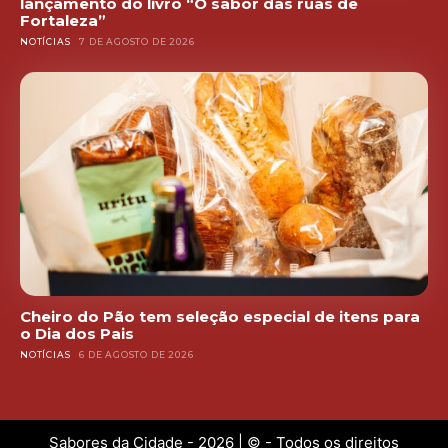
lançamento do livro “O sabor das ruas de
Fortaleza”
NOTÍCIAS
7 DE AGOSTO DE 2026
Cheiro do Pão tem seleção especial de itens para
o Dia dos Pais
NOTÍCIAS
6 DE AGOSTO DE 2026
Sabores da Cidade - 2026 | © - Todos os direitos