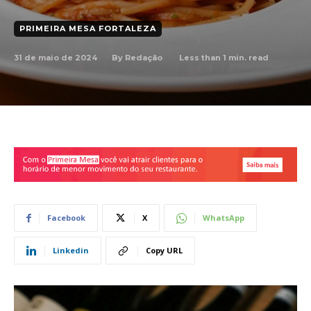
PRIMEIRA MESA FORTALEZA
31 de maio de 2024
Less than 1
min. read
By
Redação
Facebook
X
WhatsApp
Linkedin
Copy URL