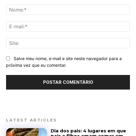
Comentário:
No
E-
mai
Sit
Salve meu nome, e-mail e site neste navegador para a
próxima vez que eu comentar.
LATEST ARTICLES
Dia dos pais: 4 lugares em que
pais e filhos amam comer em