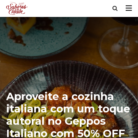
Aproveite a cozinha
italiana com um toque
autoral no Geppos
Italiano com 50% OFF