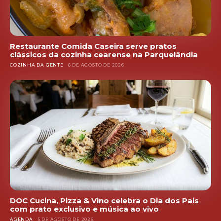
Restaurante Comida Caseira serve pratos
clássicos da cozinha cearense na Parquelândia
COZINHA DA GENTE
6 DE AGOSTO DE 2026
DOC Cucina, Pizza & Vino celebra o Dia dos Pais
com prato exclusivo e música ao vivo
AGENDA
5 DE AGOSTO DE 2026