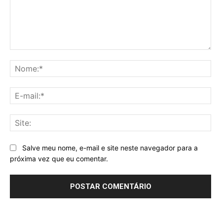
Comentário:
No
E-
mai
Sit
Salve meu nome, e-mail e site neste navegador para a
próxima vez que eu comentar.