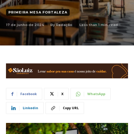
PRIMEIRA MESA FORTALEZA
17 de junho de 2024
Less than 1
min. read
By
Redação
Facebook
X
WhatsApp
Linkedin
Copy URL