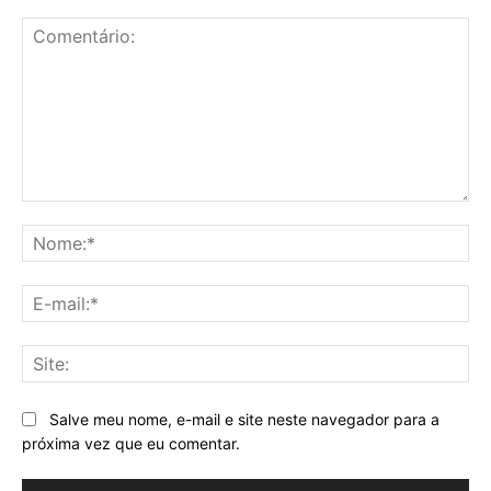
Comentário:
No
E-
mai
Sit
Salve meu nome, e-mail e site neste navegador para a
próxima vez que eu comentar.