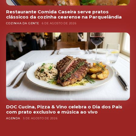
Restaurante Comida Caseira serve pratos
clássicos da cozinha cearense na Parquelândia
COZINHA DA GENTE
6 DE AGOSTO DE 2026
DOC Cucina, Pizza & Vino celebra o Dia dos Pais
com prato exclusivo e música ao vivo
AGENDA
5 DE AGOSTO DE 2026