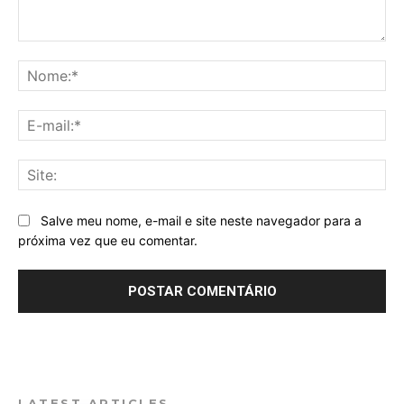
Comentário:
No
E-
mai
Sit
Salve meu nome, e-mail e site neste navegador para a
próxima vez que eu comentar.
LATEST ARTICLES