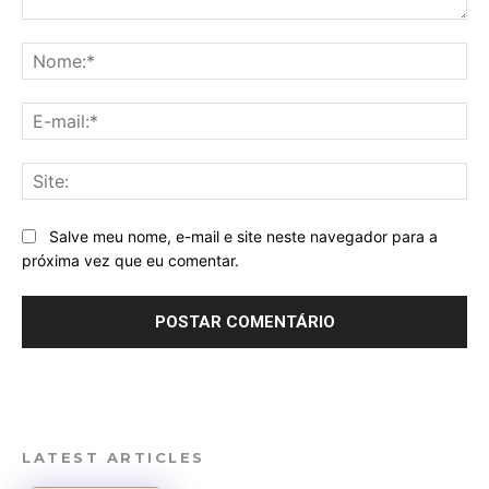
Comentário:
No
E-
mai
Sit
Salve meu nome, e-mail e site neste navegador para a
próxima vez que eu comentar.
LATEST ARTICLES