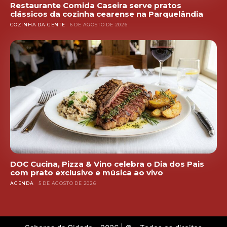
Restaurante Comida Caseira serve pratos
clássicos da cozinha cearense na Parquelândia
COZINHA DA GENTE
6 DE AGOSTO DE 2026
DOC Cucina, Pizza & Vino celebra o Dia dos Pais
com prato exclusivo e música ao vivo
AGENDA
5 DE AGOSTO DE 2026