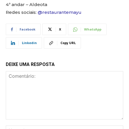
4º andar – Aldeota
Redes sociais:
@restaurantemayu
Facebook
X
WhatsApp
Linkedin
Copy URL
DEIXE UMA RESPOSTA
Comentário:
No