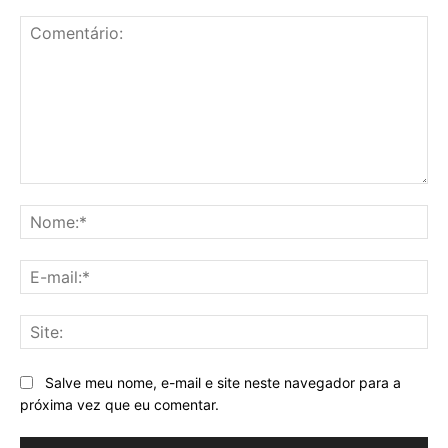
Comentário:
No
E-
mai
Sit
Salve meu nome, e-mail e site neste navegador para a
próxima vez que eu comentar.