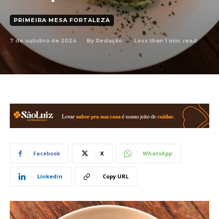
PRIMEIRA MESA FORTALEZA
7 de outubro de 2024
Less than 1
min. read
By
Redação
Facebook
X
WhatsApp
Linkedin
Copy URL