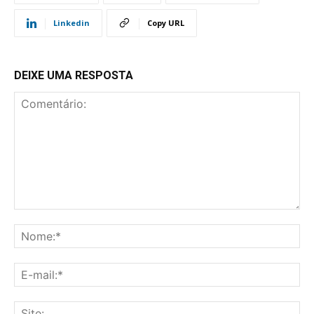
Linkedin
Copy URL
DEIXE UMA RESPOSTA
Comentário:
No
E-
mai
Sit