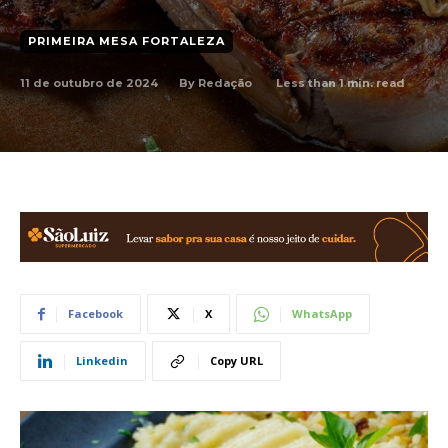
PRIMEIRA MESA FORTALEZA
11 de outubro de 2024
Less than 1
min. read
By
Redação
Facebook
X
WhatsApp
Linkedin
Copy URL