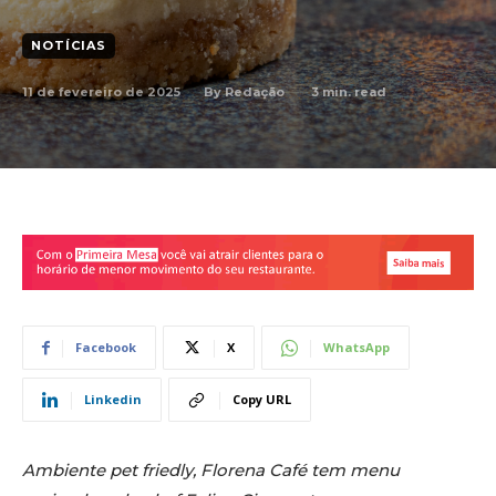
NOTÍCIAS
11 de fevereiro de 2025
3
min. read
By
Redação
Facebook
X
WhatsApp
Linkedin
Copy URL
Ambiente pet friedly, Florena Café tem menu