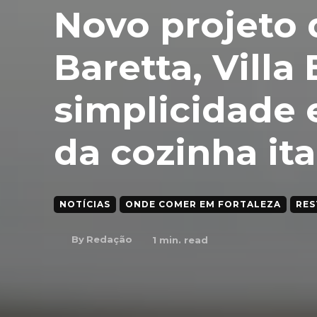
Novo projeto 
Baretta, Vill
simplicidade 
da cozinha ita
NOTÍCIAS
ONDE COMER EM FORTALEZA
RES
By
Redação
1
min. read