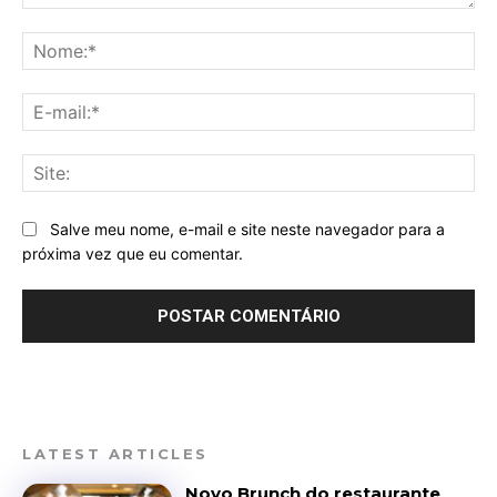
Comentário:
No
E-
mai
Sit
Salve meu nome, e-mail e site neste navegador para a
próxima vez que eu comentar.
LATEST ARTICLES
Novo Brunch do restaurante