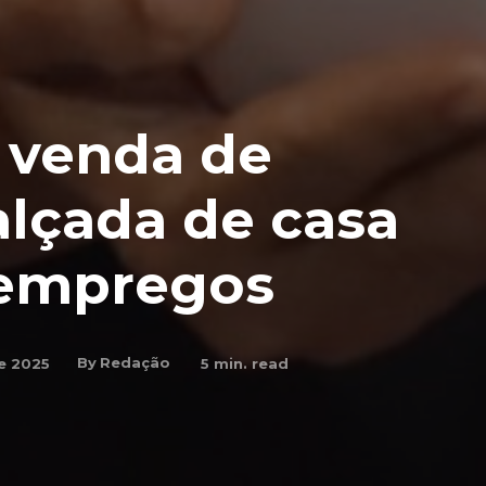
 venda de
alçada de casa
 empregos
By
Redação
e 2025
5
min. read