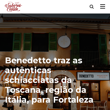
Benedetto traz as
autênticas
schiacciatas da
Toscana, região da
Itália, para Fortaleza