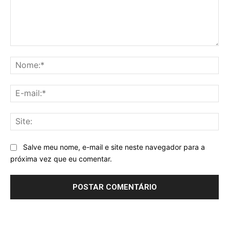
Comentário:
No
E-
mai
Sit
Salve meu nome, e-mail e site neste navegador para a
próxima vez que eu comentar.