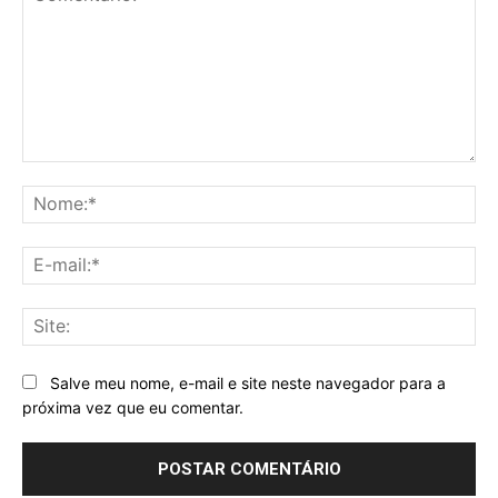
Comentário:
No
E-
mai
Sit
Salve meu nome, e-mail e site neste navegador para a
próxima vez que eu comentar.