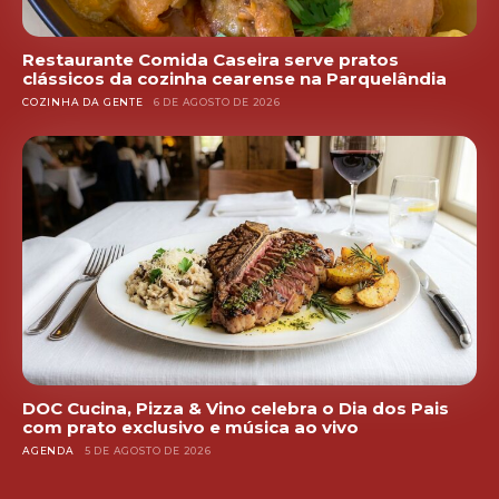
Restaurante Comida Caseira serve pratos
clássicos da cozinha cearense na Parquelândia
COZINHA DA GENTE
6 DE AGOSTO DE 2026
DOC Cucina, Pizza & Vino celebra o Dia dos Pais
com prato exclusivo e música ao vivo
AGENDA
5 DE AGOSTO DE 2026