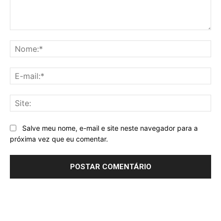
Comentário:
No
E-
mai
Sit
Salve meu nome, e-mail e site neste navegador para a
próxima vez que eu comentar.