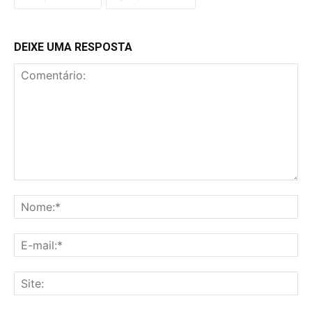
DEIXE UMA RESPOSTA
Comentário:
No
E-
mai
Sit