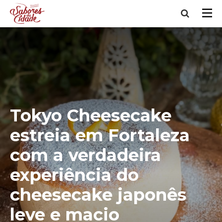
Tokyo Cheesecake
estreia em Fortaleza
com a verdadeira
experiência do
cheesecake japonês
leve e macio