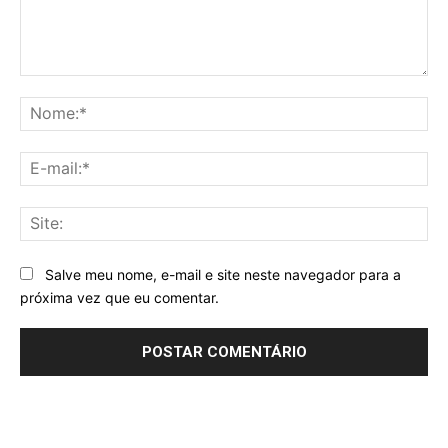
Comentário:
No
E-
mai
Sit
Salve meu nome, e-mail e site neste navegador para a
próxima vez que eu comentar.