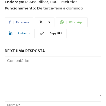
Endereço:
R. Ana Bilhar, 1100 – Meireles
Funcionamento:
De terça-feira a domingo
Facebook
X
WhatsApp
Linkedin
Copy URL
DEIXE UMA RESPOSTA
Comentário:
No