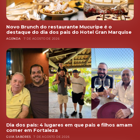
Novo Brunch do restaurante Mucuripe é o
destaque do dia dos pais do Hotel Gran Marquise
AGENDA
7 DE AGOSTO DE 2026
Dia dos pais: 4 lugares em que pais e filhos amam
comer em Fortaleza
GUIA SABORES
7 DE AGOSTO DE 2026