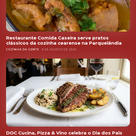
Restaurante Comida Caseira serve pratos
clássicos da cozinha cearense na Parquelândia
COZINHA DA GENTE
6 DE AGOSTO DE 2026
DOC Cucina, Pizza & Vino celebra o Dia dos Pais