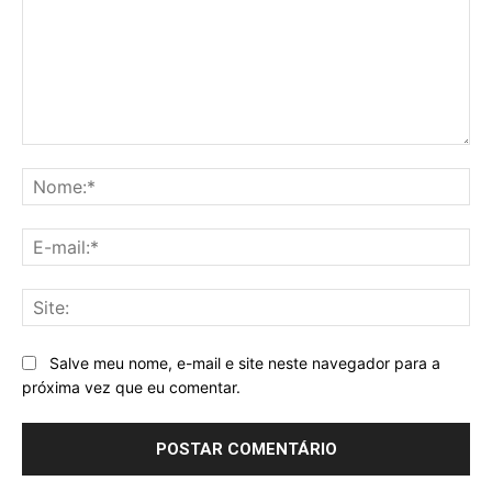
Comentário:
No
E-
mai
Sit
Salve meu nome, e-mail e site neste navegador para a
próxima vez que eu comentar.