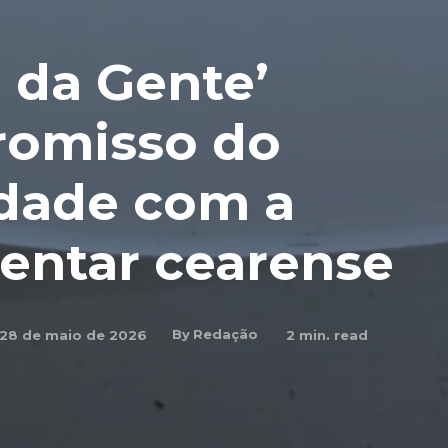
a da Gente’
romisso do
idade com a
entar cearense
By
Redação
28 de maio de 2026
2
min. read