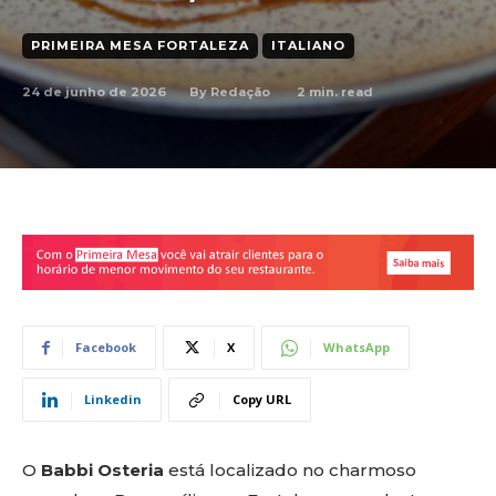
PRIMEIRA MESA FORTALEZA
ITALIANO
24 de junho de 2026
2
min. read
By
Redação
Facebook
X
WhatsApp
Linkedin
Copy URL
O
Babbi Osteria
está localizado no charmoso