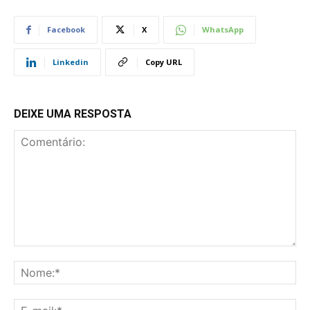
Facebook
X
WhatsApp
Linkedin
Copy URL
DEIXE UMA RESPOSTA
Comentário:
No
E-