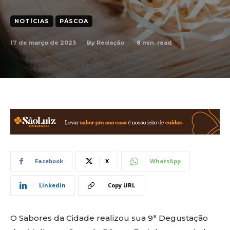
NOTÍCIAS
PÁSCOA
17 de março de 2023
8
min. read
By
Redação
Facebook
X
WhatsApp
Linkedin
Copy URL
O Sabores da Cidade realizou sua 9ª Degustação