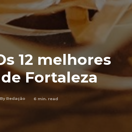
Os 12 melhores
 de Fortaleza
By
Redação
6
min. read