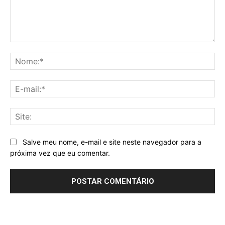
Comentário:
No
E-
mai
Sit
Salve meu nome, e-mail e site neste navegador para a
próxima vez que eu comentar.