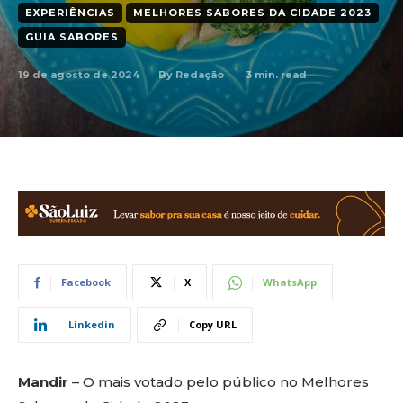
EXPERIÊNCIAS
MELHORES SABORES DA CIDADE 2023
GUIA SABORES
19 de agosto de 2024
3
min. read
By
Redação
Facebook
X
WhatsApp
Linkedin
Copy URL
Mandir
– O mais votado pelo público no Melhores