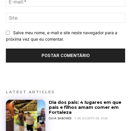
mai
Sit
Salve meu nome, e-mail e site neste navegador para a
próxima vez que eu comentar.
LATEST ARTICLES
Dia dos pais: 4 lugares em que
pais e filhos amam comer em
Fortaleza
GUIA SABORES
7 DE AGOSTO DE 2026