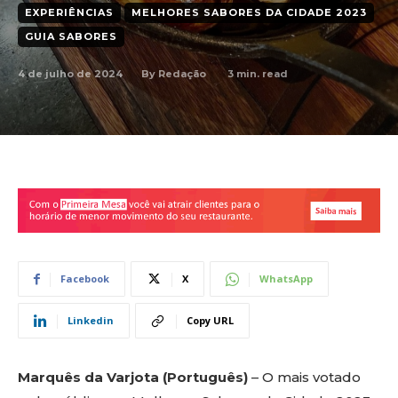
EXPERIÊNCIAS
MELHORES SABORES DA CIDADE 2023
GUIA SABORES
4 de julho de 2024
3
min. read
By
Redação
Facebook
X
WhatsApp
Linkedin
Copy URL
Marquês da Varjota (Português)
– O mais votado