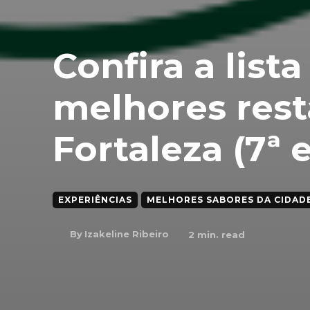
Confira a list
melhores rest
Fortaleza (7ª 
EXPERIÊNCIAS
MELHORES SABORES DA CIDADE
By
Izakeline Ribeiro
2
min. read