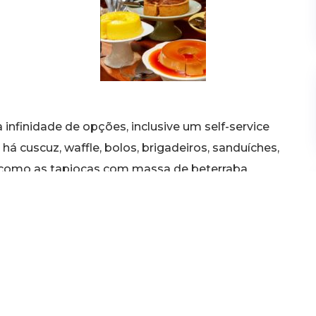
nfinidade de opções, inclusive um self-service
há cuscuz, waffle, bolos, brigadeiros, sanduíches,
t como as tapiocas com massa de beterraba,
egional sanduíche brasileirinho (R$ 21,90)
orda de nutella (R$ 14,90) bem servido de
 da sobremesa é sempre confusa devido a grande
tit gateau (R$ 18,90) e o gelato da casa.
eota
 das 6h às 22h e domingo, das 7h às 22h.