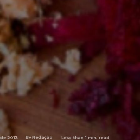
By
Redação
 de 2013
Less than 1
min. read