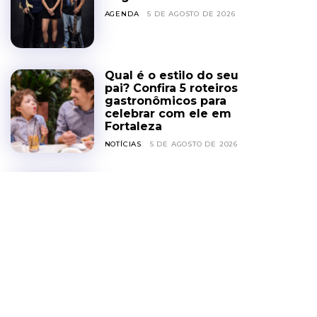
AGENDA
5 DE AGOSTO DE 2026
Qual é o estilo do seu
pai? Confira 5 roteiros
gastronômicos para
celebrar com ele em
Fortaleza
NOTÍCIAS
5 DE AGOSTO DE 2026
D’Vinos lança Menu
Executivo e novos pratos
no cardápio
NOTÍCIAS
4 DE AGOSTO DE 2026