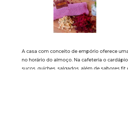
A casa com conceito de empório oferece uma i
no horário do almoço. Na cafeteria o cardápio 
sucos, quiches, salgados, além de sabores fi
couve e cenoura. Como sugestão de lanche, o r
acompanhado do afogato de cappuccino com b
nutella e chantily, é uma boa pedida. A hora
variedade de bolos, além de opções como o pe
Endereço: Rua Tibúrcio Cavalcante, 736 – Ald
Horário de funcionamento: Segunda a sábado,