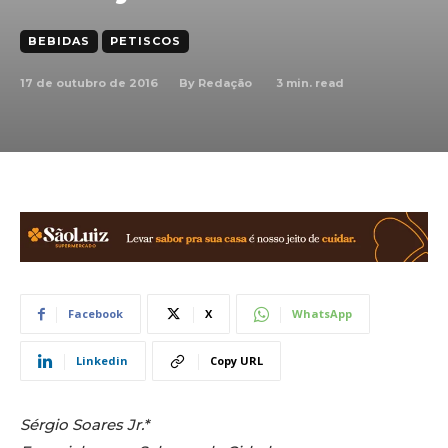
BEBIDAS
PETISCOS
17 de outubro de 2016
3
min. read
By
Redação
Facebook
X
WhatsApp
Linkedin
Copy URL
Sérgio Soares Jr.*