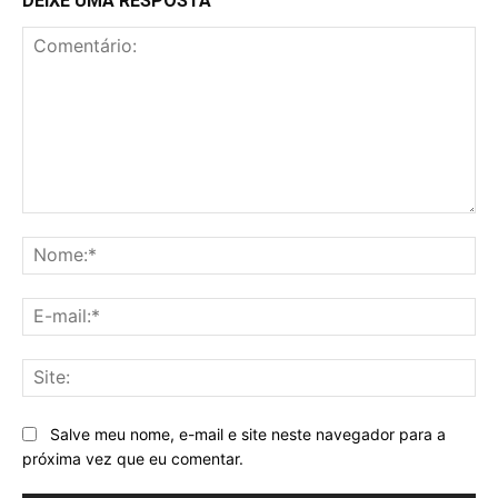
DEIXE UMA RESPOSTA
Comentário:
No
E-
mai
Sit
Salve meu nome, e-mail e site neste navegador para a
próxima vez que eu comentar.