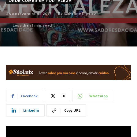
ONDE COMER EM FORTALEZA
24 de fevereiro de 2017
By
Izakeline Ribeiro
Less than 1
min. read
Facebook
X
WhatsApp
Linkedin
Copy URL