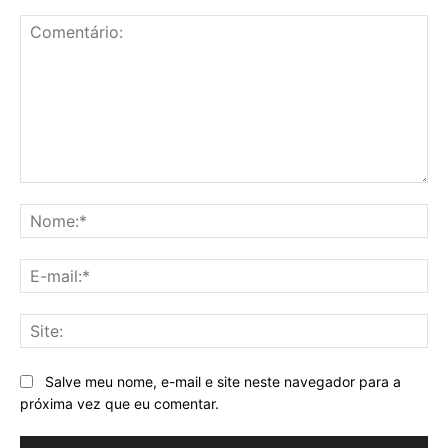
Comentário:
No
E-
mai
Sit
Salve meu nome, e-mail e site neste navegador para a
próxima vez que eu comentar.