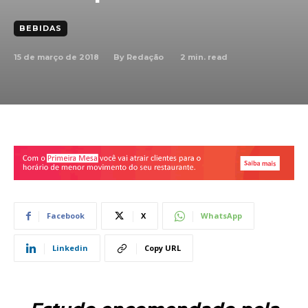
BEBIDAS
15 de março de 2018
2
min. read
By
Redação
Facebook
X
WhatsApp
Linkedin
Copy URL