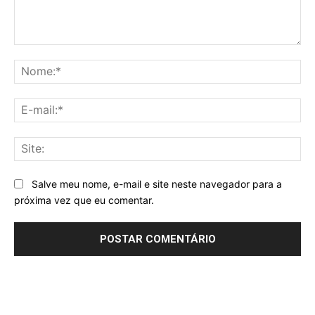
Comentário:
No
E-
mai
Sit
Salve meu nome, e-mail e site neste navegador para a
próxima vez que eu comentar.