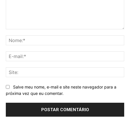
Comentário:
No
E-
mai
Sit
Salve meu nome, e-mail e site neste navegador para a
próxima vez que eu comentar.