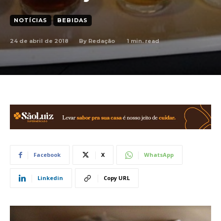
NOTÍCIAS
BEBIDAS
24 de abril de 2018
1
min. read
By
Redação
Facebook
X
WhatsApp
Linkedin
Copy URL