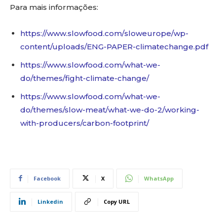
Para mais informações:
https://www.slowfood.com/
sloweurope/wp-
content/uploads/
ENG-PAPER-climatechange.pdf
https://www.slowfood.com/what-
we-
do/themes/fight-climate-
change/
https://www.slowfood.com/what-
we-
do/themes/slow-meat/what-
we-do-2/working-
with-
producers/carbon-footprint/
Facebook
X
WhatsApp
Linkedin
Copy URL