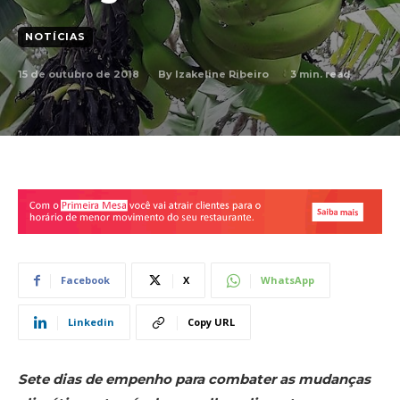
NOTÍCIAS
15 de outubro de 2018
3
min. read
By
Izakeline Ribeiro
Facebook
X
WhatsApp
Linkedin
Copy URL
Sete dias de empenho para combater as mudanças