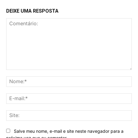
DEIXE UMA RESPOSTA
Comentário:
No
E-
mai
Sit
Salve meu nome, e-mail e site neste navegador para a
próxima vez que eu comentar.