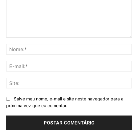
Comentário:
No
E-
mai
Sit
Salve meu nome, e-mail e site neste navegador para a
próxima vez que eu comentar.