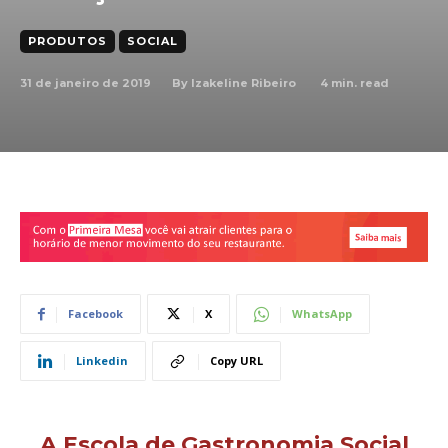
PRODUTOS
SOCIAL
31 de janeiro de 2019
4
min. read
By
Izakeline Ribeiro
Facebook
X
WhatsApp
Linkedin
Copy URL
A Escola de Gastronomia Social