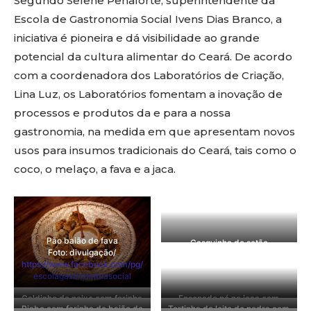
Segundo Selene Penaforte, superintendente da
Escola de Gastronomia Social Ivens Dias Branco, a
iniciativa é pioneira e dá visibilidade ao grande
potencial da cultura alimentar do Ceará. De acordo
com a coordenadora dos Laboratórios de Criação,
Lina Luz, os Laboratórios fomentam a inovação de
processos e produtos da e para a nossa
gastronomia, na medida em que apresentam novos
usos para insumos tradicionais do Ceará, tais como o
coco, o melaço, a fava e a jaca.
Pão baião de fava
Casquinha do setão
Foto: divulgação/
Foto: divulgação/
https://www.facebook.com/pg/
https://www.facebook.com/pg/
escolagastronomiasocial
escolagastronomiasocial
Caldinho de peixe com farinha
Ensopado pé na jaca com
Piaba com farinha de baião de
Tortinha de leite de pedra com
de baião de fava
farofa crocante