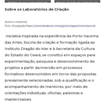
Bolinho de jaca com geleia de
Manjar de leite de amêndoa da
fava
creme de cajá
Foto: divulgação/
Foto: divulgação/
pimenta
jaca
Foto: divulgação/
Foto: divulgação/
https://www.facebook.com/pg/
https://www.facebook.com/pg/
Sobre os Laboratórios de Criação
Foto: divulgação/
Foto: divulgação/
https://www.facebook.com/pg/
https://www.facebook.com/pg/
escolagastronomiasocial
escolagastronomiasocial
https://www.facebook.com/pg/
https://www.facebook.com/pg/
escolagastronomiasocial
escolagastronomiasocial
escolagastronomiasocial
escolagastronomiasocial
Alunos e mentores
Foto: divulgação/
https://www.facebook.com/pg/escolagastronomiasocial
Iniciativa inspirada na experiência da Porto Iracema
das Artes, Escola de criação e formação ligada ao
Instituto Dragão do Mar e à Secretaria da Cultura
do Estado do Ceará, se constitui em espaços para
experimentação, pesquisa e desenvolvimento de
projetos a partir da imersão em processos
formativos desenvolvidos em torno das propostas
previamente selecionadas, sob a qualificação e o
acompanhamento de mentores, por meio de
orientações individuais, oficinas, palestras e
masterclasses.