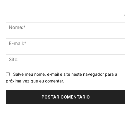
Comentário:
No
E-
mai
Sit
Salve meu nome, e-mail e site neste navegador para a
próxima vez que eu comentar.