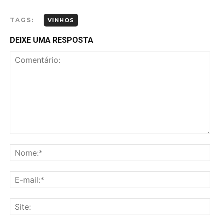
TAGS:
VINHOS
DEIXE UMA RESPOSTA
Comentário:
No
E-
mai
Sit