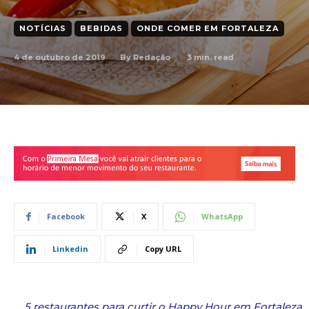
NOTÍCIAS
BEBIDAS
ONDE COMER EM FORTALEZA
4 de outubro de 2019
3
min. read
By
Redação
Facebook
X
WhatsApp
Linkedin
Copy URL
5 restaurantes para curtir o Happy Hour em Fortaleza