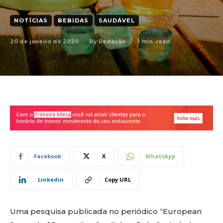
NOTÍCIAS
BEBIDAS
SAUDÁVEL
20 de janeiro de 2020
1
min. read
By
Redação
Facebook
X
WhatsApp
Linkedin
Copy URL
Uma pesquisa publicada no periódico “European