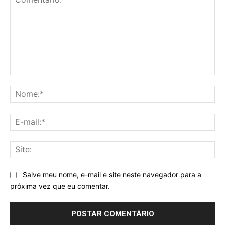
Comentário:
No
E-
mai
Sit
Salve meu nome, e-mail e site neste navegador para a
próxima vez que eu comentar.