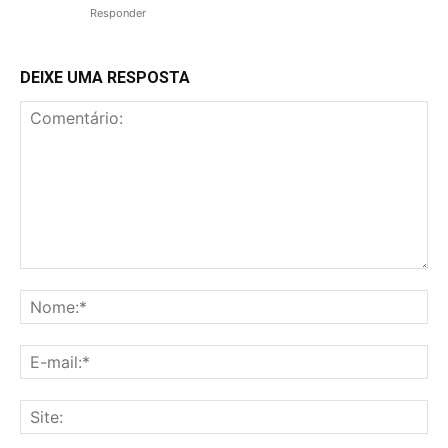
Responder
DEIXE UMA RESPOSTA
Comentário:
No
E-
mai
Sit