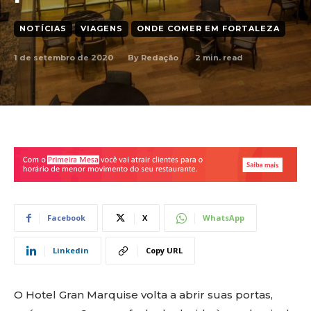
NOTÍCIAS
VIAGENS
ONDE COMER EM FORTALEZA
1 de setembro de 2020
2
min. read
By
Redação
Facebook
X
WhatsApp
Linkedin
Copy URL
O Hotel Gran Marquise volta a abrir suas portas,