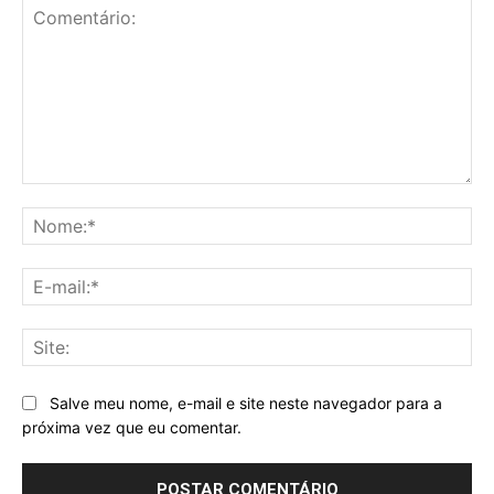
Comentário:
No
E-
mai
Sit
Salve meu nome, e-mail e site neste navegador para a
próxima vez que eu comentar.