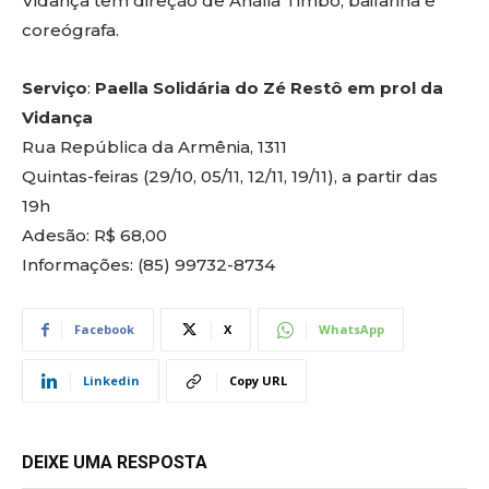
Vidança tem direção de Anália Timbó, bailarina e
coreógrafa.
Serviço
:
Paella Solidária do Zé Restô em prol da
Vidança
Rua República da Armênia, 1311
Quintas-feiras (29/10, 05/11, 12/11, 19/11), a partir das
19h
Adesão: R$ 68,00
Informações: (85) 99732-8734
Facebook
X
WhatsApp
Linkedin
Copy URL
DEIXE UMA RESPOSTA