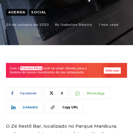
AGENDA
SOCIAL
29 de outubro de 2020
1
min. read
By
Izakeline Ribeiro
Facebook
X
WhatsApp
Linkedin
Copy URL
O Zé Restô Bar, localizado no Parque Manibura,