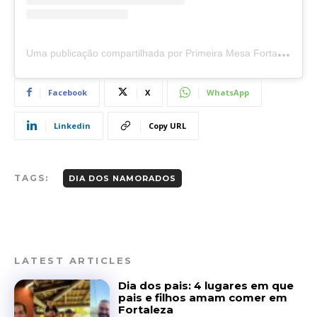
U
ma publicação compartilhada por Primeira Mesa Fortaleza (@primeiramesafortaleza)
Facebook
X
WhatsApp
Linkedin
Copy URL
TAGS:
DIA DOS NAMORADOS
LATEST ARTICLES
Dia dos pais: 4 lugares em que
pais e filhos amam comer em
Fortaleza