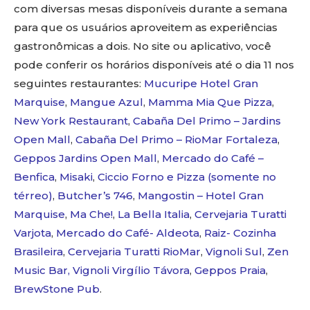
com diversas mesas disponíveis durante a semana
para que os usuários aproveitem as experiências
gastronômicas a dois. No site ou aplicativo, você
pode conferir os horários disponíveis até o dia 11 nos
seguintes restaurantes:
Mucuripe Hotel Gran
Marquise
,
Mangue Azul
,
Mamma Mia Que Pizza
,
New York Restaurant
,
Cabaña Del Primo – Jardins
Open Mall
,
Cabaña Del Primo – RioMar Fortaleza
,
Geppos Jardins Open Mall
,
Mercado do Café –
Benfica
,
Misaki
,
Ciccio Forno e Pizza (somente no
térreo)
,
Butcher’s 746
,
Mangostin – Hotel Gran
Marquise
,
Ma Che!
,
La Bella Italia
,
Cervejaria Turatti
Varjota
,
Mercado do Café- Aldeota
,
Raiz- Cozinha
Brasileira
,
Cervejaria Turatti RioMar
,
Vignoli Sul
,
Zen
Music Bar,
Vignoli Virgílio Távora
,
Geppos Praia
,
BrewStone Pub
.