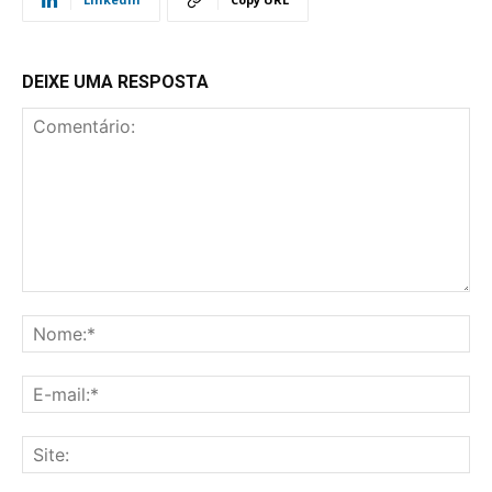
DEIXE UMA RESPOSTA
Comentário:
No
E-
mai
Sit