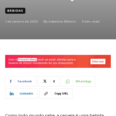
BEBIDAS
1 de janeiro de 2022
3
min. read
By
Izakeline Ribeiro
Facebook
X
WhatsApp
Linkedin
Copy URL
Como todo mundo sabe, a cerveja é uma bebida