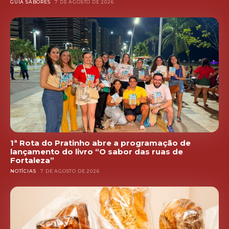
GUIA SABORES
7 DE AGOSTO DE 2026
1ª Rota do Pratinho abre a programação de
lançamento do livro “O sabor das ruas de
Fortaleza”
NOTÍCIAS
7 DE AGOSTO DE 2026