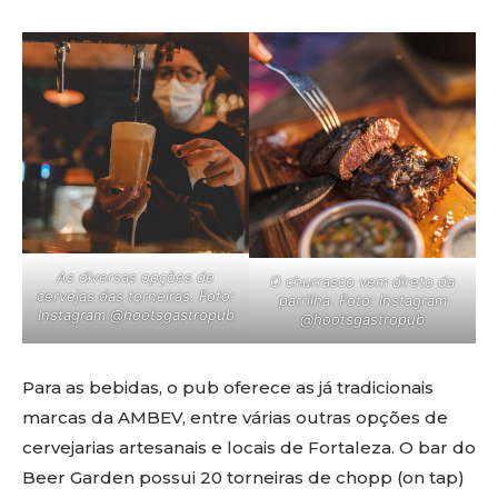
As diversas opções de
O churrasco vem direto da
cervejas das torneiras. Foto:
parrilha. Foto: Instagram
Instagram @hootsgastropub
@hootsgastropub
Para as bebidas, o pub oferece as já tradicionais
marcas da AMBEV, entre várias outras opções de
cervejarias artesanais e locais de Fortaleza. O bar do
Beer Garden possui 20 torneiras de chopp (on tap)