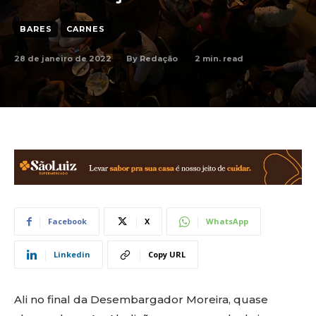
BARES
CARNES
28 de janeiro de 2022
2
min. read
By
Redação
Facebook
X
WhatsApp
Linkedin
Copy URL
Ali no final da Desembargador Moreira, quase