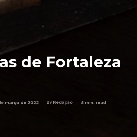
as de Fortaleza
By
Redação
de março de 2022
5
min. read