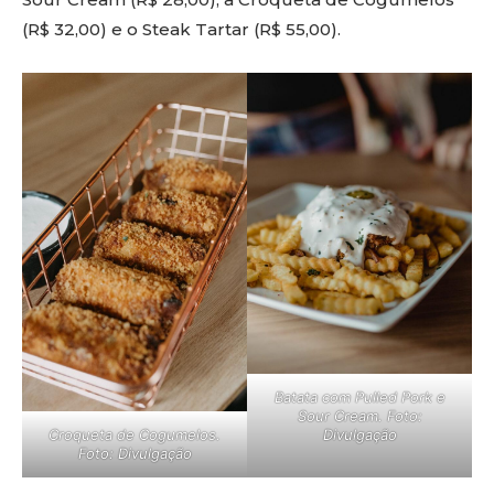
(R$ 32,00) e o Steak Tartar (R$ 55,00).
Batata com Pulled Pork e
Sour Cream. Foto:
Croqueta de Cogumelos.
Divulgação
Foto: Divulgação