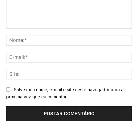
Comentário:
No
E-
mai
Sit
Salve meu nome, e-mail e site neste navegador para a
próxima vez que eu comentar.