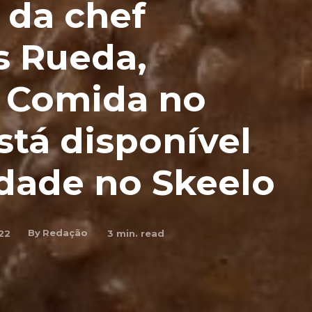
 da chef
s Rueda,
 Comida no
stá disponível
dade no Skeelo
By
Redação
22
3
min. read