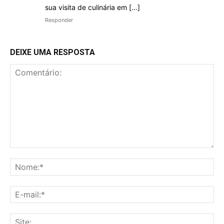
sua visita de culinária em […]
Responder
DEIXE UMA RESPOSTA
Comentário:
No
E-
mai
Sit