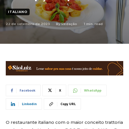
ITALIANO
22 de setembro de 2023
1
min. read
By
Redação
Facebook
X
WhatsApp
Linkedin
Copy URL
O restaurante italiano com o maior conceito trattoria