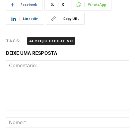
Facebook
X
WhatsApp
Linkedin
Copy URL
TAGS:
ALMOÇO EXECUTIVO
DEIXE UMA RESPOSTA
Comentário:
No